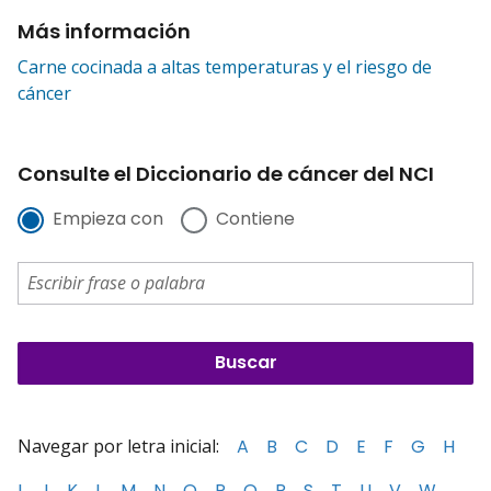
Más información
Carne cocinada a altas temperaturas y el riesgo de
cáncer
Consulte el Diccionario de cáncer del NCI
Empieza con
Contiene
Navegar por letra inicial:
A
B
C
D
E
F
G
H
I
J
K
L
M
N
O
P
Q
R
S
T
U
V
W