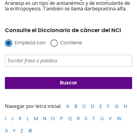
Aranesp es un tipo de antianémico y de estimulante de
la eritropoyesis. También se llama darbepoetina alfa.
Consulte el Diccionario de cáncer del NCI
Empieza con
Contiene
Navegar por letra inicial:
A
B
C
D
E
F
G
H
I
J
K
L
M
N
O
P
Q
R
S
T
U
V
W
X
Y
Z
#