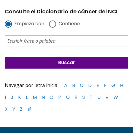
Consulte el Diccionario de cáncer del NCI
Empieza con
Contiene
Navegar por letra inicial:
A
B
C
D
E
F
G
H
I
J
K
L
M
N
O
P
Q
R
S
T
U
V
W
X
Y
Z
#