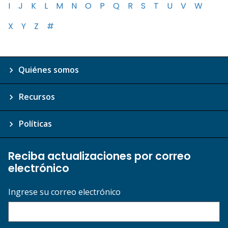
I
J
K
L
M
N
O
P
Q
R
S
T
U
V
W
X
Y
Z
#
Quiénes somos
Recursos
Políticas
Reciba actualizaciones por correo
electrónico
Ingrese su correo electrónico