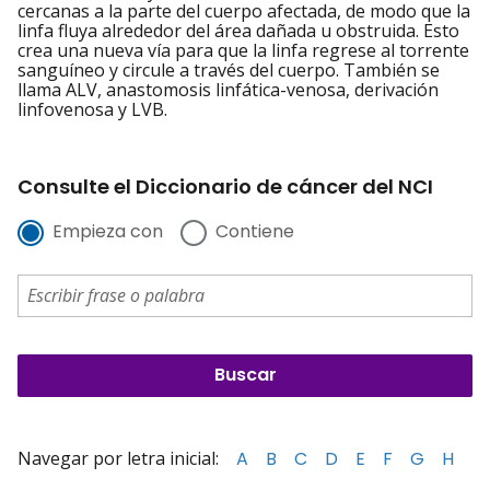
cercanas a la parte del cuerpo afectada, de modo que la
linfa fluya alrededor del área dañada u obstruida. Esto
crea una nueva vía para que la linfa regrese al torrente
sanguíneo y circule a través del cuerpo. También se
llama ALV, anastomosis linfática-venosa, derivación
linfovenosa y LVB.
Consulte el Diccionario de cáncer del NCI
Empieza con
Contiene
Navegar por letra inicial:
A
B
C
D
E
F
G
H