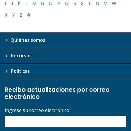
I
J
K
L
M
N
O
P
Q
R
S
T
U
V
W
X
Y
Z
#
Quiénes somos
Recursos
Políticas
Reciba actualizaciones por correo
electrónico
Ingrese su correo electrónico