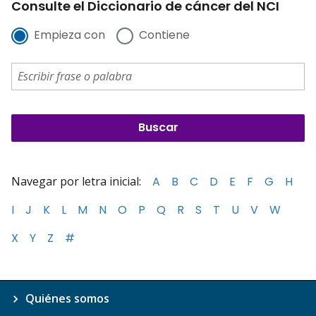
Consulte el Diccionario de cáncer del NCI
Empieza con
Contiene
Navegar por letra inicial:
A
B
C
D
E
F
G
H
I
J
K
L
M
N
O
P
Q
R
S
T
U
V
W
X
Y
Z
#
Quiénes somos