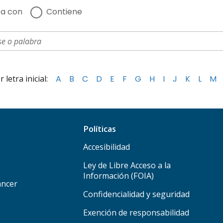
a con
Contiene
letra inicial:
A
B
C
D
E
F
G
H
I
J
K
L
M
Políticas
Accesibilidad
Ley de Libre Acceso a la
Información (FOIA)
áncer
Confidencialidad y seguridad
Exención de responsabilidad