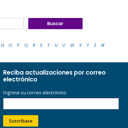
N
O
P
Q
R
S
T
U
V
W
X
Y
Z
#
Reciba actualizaciones por correo
electrónico
Ingrese su correo electrónico
Suscríbase