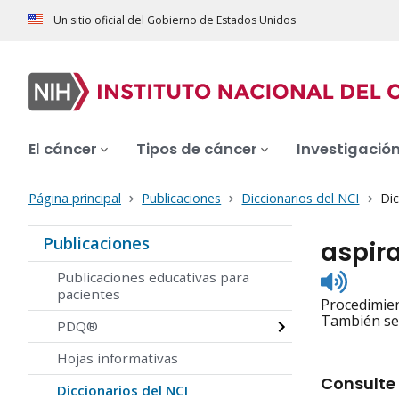
Un sitio oficial del Gobierno de Estados Unidos
El cáncer
Tipos de cáncer
Investigació
Página principal
Publicaciones
Diccionarios del NCI
Dic
Publicaciones
aspir
Listen
Publicaciones educativas para
to
pacientes
Procedimient
pronunc
También se 
PDQ®
Hojas informativas
Consulte 
Diccionarios del NCI