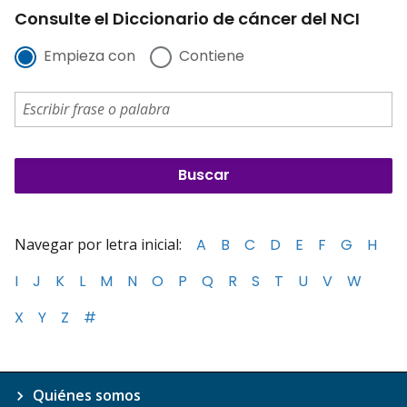
Consulte el Diccionario de cáncer del NCI
Empieza con
Contiene
Navegar por letra inicial:
A
B
C
D
E
F
G
H
I
J
K
L
M
N
O
P
Q
R
S
T
U
V
W
X
Y
Z
#
Quiénes somos