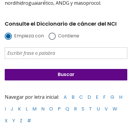
nordihidroguaiarético, ANDG y masoprocol.
Consulte el Diccionario de cáncer del NCI
Empieza con
Contiene
Navegar por letra inicial:
A
B
C
D
E
F
G
H
I
J
K
L
M
N
O
P
Q
R
S
T
U
V
W
X
Y
Z
#