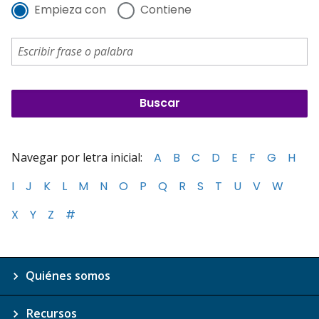
Empieza con
Contiene
Navegar por letra inicial:
A
B
C
D
E
F
G
H
I
J
K
L
M
N
O
P
Q
R
S
T
U
V
W
X
Y
Z
#
Quiénes somos
Recursos