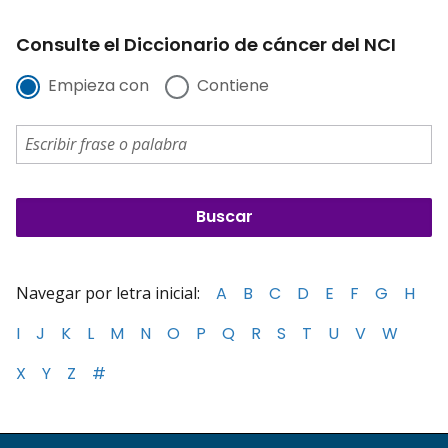
Consulte el Diccionario de cáncer del NCI
Empieza con
Contiene
Navegar por letra inicial:
A
B
C
D
E
F
G
H
I
J
K
L
M
N
O
P
Q
R
S
T
U
V
W
X
Y
Z
#