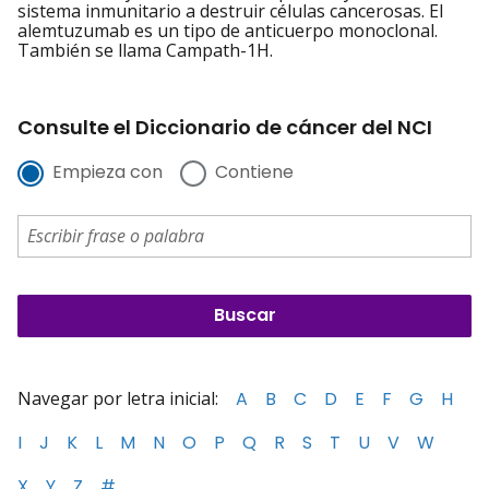
sistema inmunitario a destruir células cancerosas. El
alemtuzumab es un tipo de anticuerpo monoclonal.
También se llama Campath-1H.
Consulte el Diccionario de cáncer del NCI
Empieza con
Contiene
Navegar por letra inicial:
A
B
C
D
E
F
G
H
I
J
K
L
M
N
O
P
Q
R
S
T
U
V
W
X
Y
Z
#