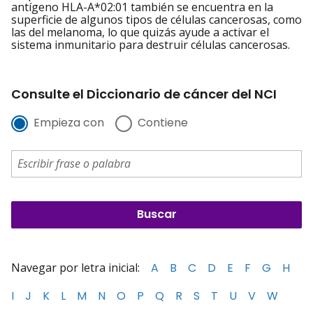
antígeno HLA-A*02:01 también se encuentra en la
superficie de algunos tipos de células cancerosas, como
las del melanoma, lo que quizás ayude a activar el
sistema inmunitario para destruir células cancerosas.
Consulte el Diccionario de cáncer del NCI
Empieza con
Contiene
Navegar por letra inicial:
A
B
C
D
E
F
G
H
I
J
K
L
M
N
O
P
Q
R
S
T
U
V
W