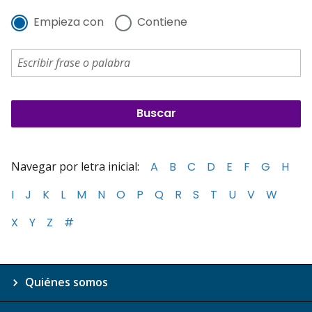
Empieza con
Contiene
Navegar por letra inicial:
A
B
C
D
E
F
G
H
I
J
K
L
M
N
O
P
Q
R
S
T
U
V
W
X
Y
Z
#
Quiénes somos