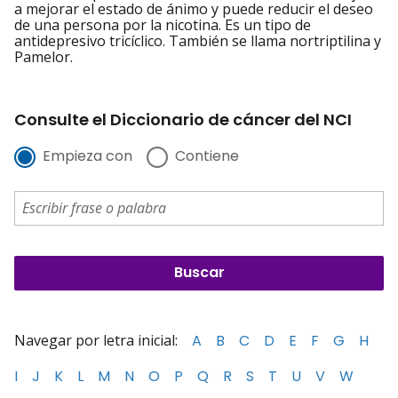
a mejorar el estado de ánimo y puede reducir el deseo
de una persona por la nicotina. Es un tipo de
antidepresivo tricíclico. También se llama nortriptilina y
Pamelor.
Consulte el Diccionario de cáncer del NCI
Empieza con
Contiene
Navegar por letra inicial:
A
B
C
D
E
F
G
H
I
J
K
L
M
N
O
P
Q
R
S
T
U
V
W