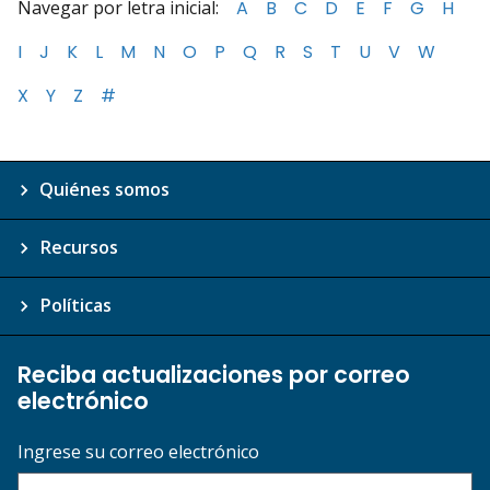
Navegar por letra inicial:
A
B
C
D
E
F
G
H
I
J
K
L
M
N
O
P
Q
R
S
T
U
V
W
X
Y
Z
#
Quiénes somos
Recursos
Políticas
Reciba actualizaciones por correo
electrónico
Ingrese su correo electrónico