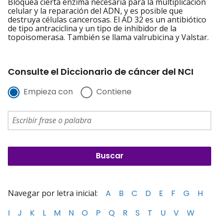
Bloquea cierta enzima necesaria para la multiplicación
celular y la reparación del ADN, y es posible que
destruya células cancerosas. El AD 32 es un antibiótico
de tipo antraciclina y un tipo de inhibidor de la
topoisomerasa. También se llama valrubicina y Valstar.
Consulte el Diccionario de cáncer del NCI
Empieza con
Contiene
Navegar por letra inicial:
A
B
C
D
E
F
G
H
I
J
K
L
M
N
O
P
Q
R
S
T
U
V
W