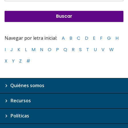
Navegar por letra inicial:
A
B
C
D
E
F
G
H
I
J
K
L
M
N
O
P
Q
R
S
T
U
V
W
X
Y
Z
#
Quiénes somos
Recursos
Políticas