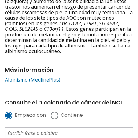
(bizquera) y aumento de la sensibilidad a la luz. Estos
trastornos aumentan el riesgo de presentar cáncer de
células escamosas de piel a una edad muy temprana. La
causa de los siete tipos de AOC son mutaciones
(cambios) en los genes
TYR
,
OCA2
,
TYRP1
,
SLC45A2
,
OCA5
,
SLC24A5
o
C10orf11
. Estos genes participan en la
producción de melanina. El gen y la mutación específica
determinan la cantidad de melanina en la piel, el pelo y
los ojos para cada tipo de albinismo. También se llama
albinismo oculocutáneo.
Más información
Albinismo (MedlinePlus)
Consulte el Diccionario de cáncer del NCI
Empieza con
Contiene