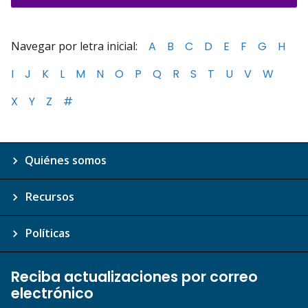
Navegar por letra inicial:
A
B
C
D
E
F
G
H
I
J
K
L
M
N
O
P
Q
R
S
T
U
V
W
X
Y
Z
#
Quiénes somos
Recursos
Políticas
Reciba actualizaciones por correo
electrónico