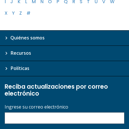
I
J
K
L
M
N
O
P
Q
R
S
T
U
V
W
X
Y
Z
#
Quiénes somos
Recursos
Políticas
Reciba actualizaciones por correo
electrónico
Ingrese su correo electrónico