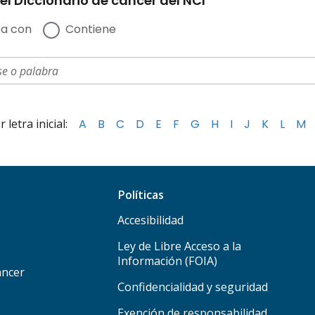
el Diccionario de cáncer del NCI
a con
Contiene
letra inicial:
A
B
C
D
E
F
G
H
I
J
K
L
M
Políticas
Accesibilidad
Ley de Libre Acceso a la
Información (FOIA)
áncer
Confidencialidad y seguridad
Exención de responsabilidad