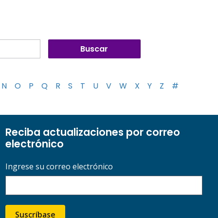
N
O
P
Q
R
S
T
U
V
W
X
Y
Z
#
Reciba actualizaciones por correo
electrónico
Ingrese su correo electrónico
Suscríbase