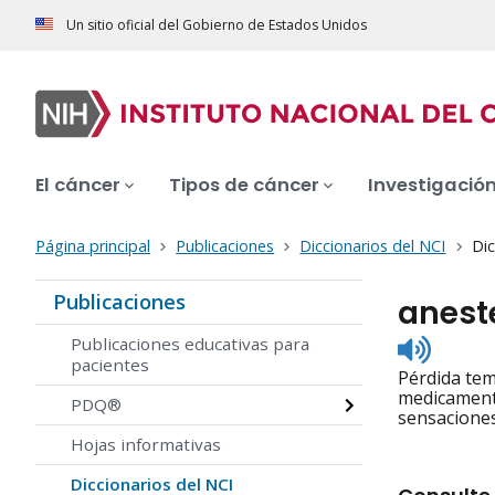
Un sitio oficial del Gobierno de Estados Unidos
El cáncer
Tipos de cáncer
Investigació
Página principal
Publicaciones
Diccionarios del NCI
Dic
Publicaciones
anest
Listen
Publicaciones educativas para
to
pacientes
Pérdida tem
pronunc
medicamento
PDQ®
sensaciones
Hojas informativas
Diccionarios del NCI