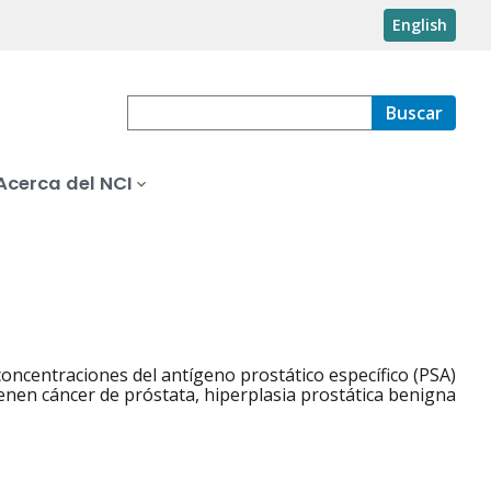
English
Buscar
Acerca del NCI
concentraciones del antígeno prostático específico (PSA)
enen cáncer de próstata, hiperplasia prostática benigna