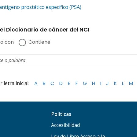
antígeno prostático específico (PSA)
el Diccionario de cáncer del NCI
a con
Contiene
letra inicial:
A
B
C
D
E
F
G
H
I
J
K
L
M
Políticas
Accesibilidad
Ley de Libre Acceso a la