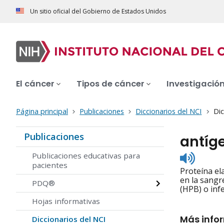
Un sitio oficial del Gobierno de Estados Unidos
El cáncer
Tipos de cáncer
Investigació
Página principal
Publicaciones
Diccionarios del NCI
Dic
Publicaciones
antíge
Listen
Publicaciones educativas para
to
pacientes
Proteína el
pronunc
en la sangr
PDQ®
(HPB) o inf
Hojas informativas
Más info
Diccionarios del NCI