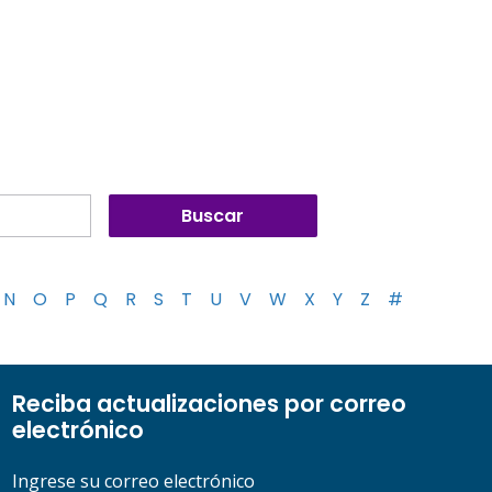
N
O
P
Q
R
S
T
U
V
W
X
Y
Z
#
Reciba actualizaciones por correo
electrónico
Ingrese su correo electrónico