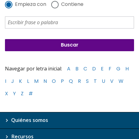
Empieza con
Contiene
Navegar por letra inicial:
A
B
C
D
E
F
G
H
I
J
K
L
M
N
O
P
Q
R
S
T
U
V
W
X
Y
Z
#
Quiénes somos
Recursos