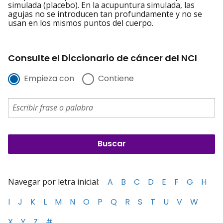
simulada (placebo). En la acupuntura simulada, las
agujas no se introducen tan profundamente y no se
usan en los mismos puntos del cuerpo.
Consulte el Diccionario de cáncer del NCI
Empieza con
Contiene
Navegar por letra inicial:
A
B
C
D
E
F
G
H
I
J
K
L
M
N
O
P
Q
R
S
T
U
V
W
X
Y
Z
#