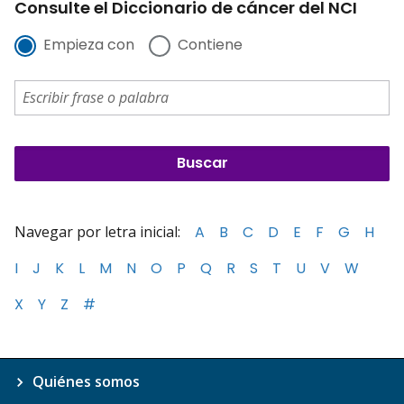
Consulte el Diccionario de cáncer del NCI
Empieza con
Contiene
Navegar por letra inicial:
A
B
C
D
E
F
G
H
I
J
K
L
M
N
O
P
Q
R
S
T
U
V
W
X
Y
Z
#
Quiénes somos