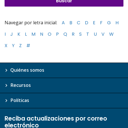
Navegar por letra inicial:
A
B
C
D
E
F
G
H
I
J
K
L
M
N
O
P
Q
R
S
T
U
V
W
X
Y
Z
#
Quiénes somos
Recursos
Políticas
Reciba actualizaciones por correo
electrónico