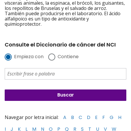
vísceras animales, la espinaca, el brócoli, los guisantes,
los repollitos de Bruselas y el salvado de arroz.
También puede producirse en el laboratorio. El ácido
alfalipoico es un tipo de antioxidante y
quimioprotector.
Consulte el Diccionario de cáncer del NCI
Empieza con
Contiene
Navegar por letra inicial:
A
B
C
D
E
F
G
H
I
J
K
L
M
N
O
P
Q
R
S
T
U
V
W