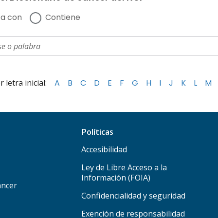
a con
Contiene
letra inicial:
A
B
C
D
E
F
G
H
I
J
K
L
M
Políticas
Accesibilidad
Ley de Libre Acceso a la
Información (FOIA)
áncer
Confidencialidad y seguridad
Exención de responsabilidad