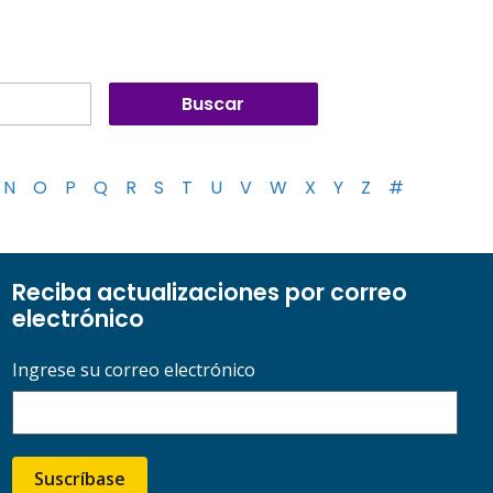
N
O
P
Q
R
S
T
U
V
W
X
Y
Z
#
Reciba actualizaciones por correo
electrónico
Ingrese su correo electrónico
Suscríbase