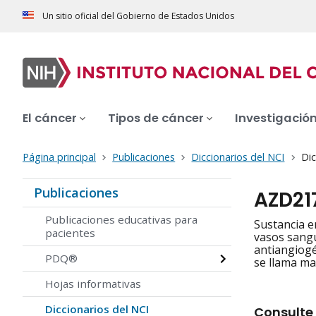
Un sitio oficial del Gobierno de Estados Unidos
El cáncer
Tipos de cáncer
Investigació
Página principal
Publicaciones
Diccionarios del NCI
Dic
Publicaciones
AZD21
Publicaciones educativas para
Sustancia e
pacientes
vasos sangu
antiangiogé
PDQ®
se llama ma
Hojas informativas
Diccionarios del NCI
Consulte 