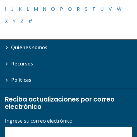
I
J
K
L
M
N
O
P
Q
R
S
T
U
V
W
X
Y
Z
#
Quiénes somos
Recursos
Políticas
Reciba actualizaciones por correo
electrónico
Ingrese su correo electrónico