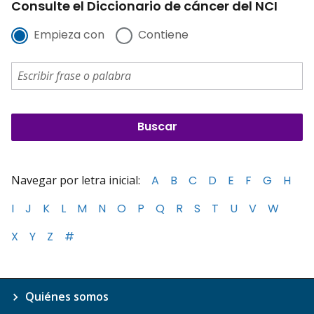
Consulte el Diccionario de cáncer del NCI
Empieza con
Contiene
Navegar por letra inicial:
A
B
C
D
E
F
G
H
I
J
K
L
M
N
O
P
Q
R
S
T
U
V
W
X
Y
Z
#
Quiénes somos