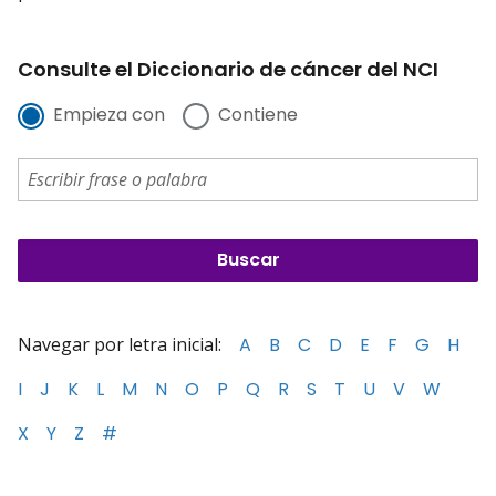
Consulte el Diccionario de cáncer del NCI
Empieza con
Contiene
Navegar por letra inicial:
A
B
C
D
E
F
G
H
I
J
K
L
M
N
O
P
Q
R
S
T
U
V
W
X
Y
Z
#