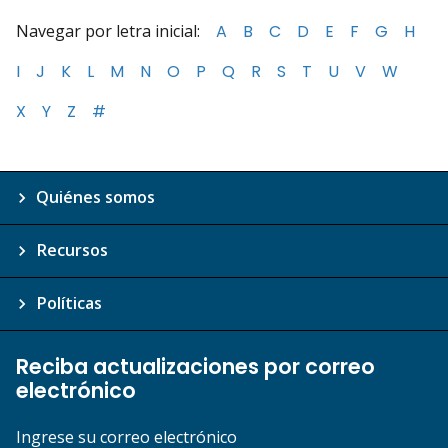
Navegar por letra inicial:
A
B
C
D
E
F
G
H
I
J
K
L
M
N
O
P
Q
R
S
T
U
V
W
X
Y
Z
#
Quiénes somos
Recursos
Políticas
Reciba actualizaciones por correo
electrónico
Ingrese su correo electrónico