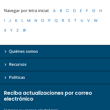
Navegar por letra inicial:
A
B
C
D
E
F
G
H
I
J
K
L
M
N
O
P
Q
R
S
T
U
V
W
X
Y
Z
#
Quiénes somos
Recursos
Políticas
Reciba actualizaciones por correo
electrónico