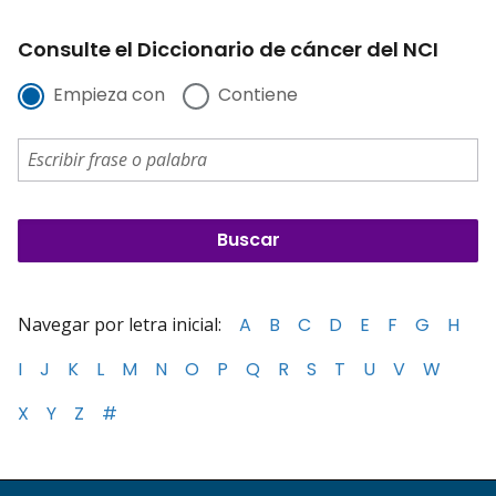
Consulte el Diccionario de cáncer del NCI
Empieza con
Contiene
Navegar por letra inicial:
A
B
C
D
E
F
G
H
I
J
K
L
M
N
O
P
Q
R
S
T
U
V
W
X
Y
Z
#