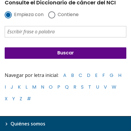
Consulte el Diccionario de cáncer del NCI
Empieza con
Contiene
Navegar por letra inicial:
A
B
C
D
E
F
G
H
I
J
K
L
M
N
O
P
Q
R
S
T
U
V
W
X
Y
Z
#
Quiénes somos