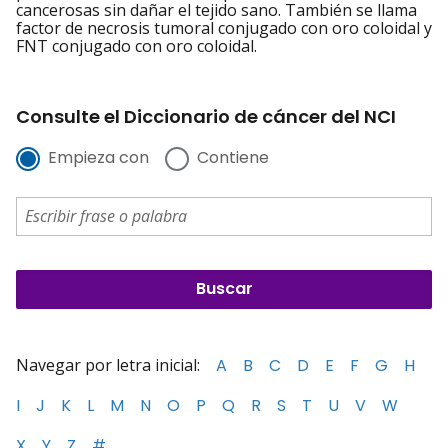
cancerosas sin dañar el tejido sano. También se llama
factor de necrosis tumoral conjugado con oro coloidal y
FNT conjugado con oro coloidal.
Consulte el Diccionario de cáncer del NCI
Empieza con
Contiene
Navegar por letra inicial:
A
B
C
D
E
F
G
H
I
J
K
L
M
N
O
P
Q
R
S
T
U
V
W
X
Y
Z
#