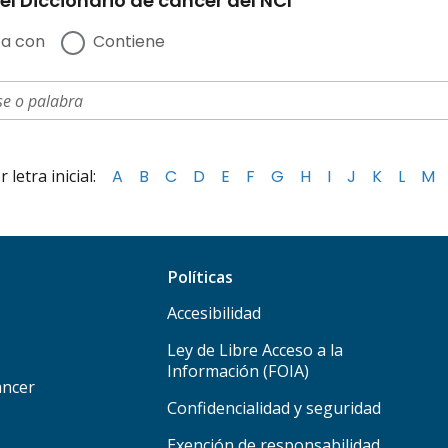
el Diccionario de cáncer del NCI
a con
Contiene
letra inicial:
A
B
C
D
E
F
G
H
I
J
K
L
M
Políticas
Accesibilidad
Ley de Libre Acceso a la
Información (FOIA)
áncer
Confidencialidad y seguridad
Exención de responsabilidad