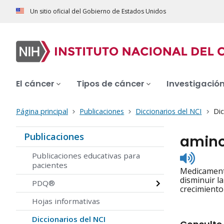
Un sitio oficial del Gobierno de Estados Unidos
El cáncer
Tipos de cáncer
Investigació
Página principal
Publicaciones
Diccionarios del NCI
Dic
Publicaciones
amino
Listen
Publicaciones educativas para
to
pacientes
Medicamento
pronunc
disminuir l
PDQ®
crecimiento
Hojas informativas
Diccionarios del NCI