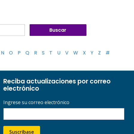
N
O
P
Q
R
S
T
U
V
W
X
Y
Z
#
Reciba actualizaciones por correo
electrónico
Ingrese su correo electrónico
Suscríbase