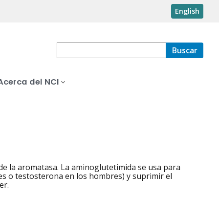
English
Buscar
Acerca del NCI
 de la aromatasa. La aminoglutetimida se usa para
s o testosterona en los hombres) y suprimir el
er.