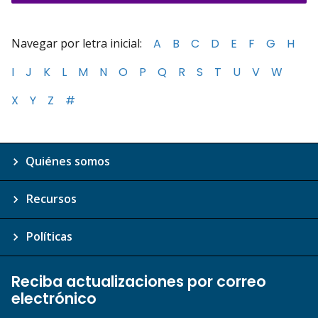
Navegar por letra inicial:
A
B
C
D
E
F
G
H
I
J
K
L
M
N
O
P
Q
R
S
T
U
V
W
X
Y
Z
#
Quiénes somos
Recursos
Políticas
Reciba actualizaciones por correo
electrónico