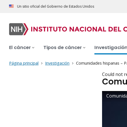
Un sitio oficial del Gobierno de Estados Unidos
El cáncer
Tipos de cáncer
Investigació
Página principal
Investigación
Comunidades hispanas – Pa
Could not r
Comun
Mensaj
de
error
Comunidad