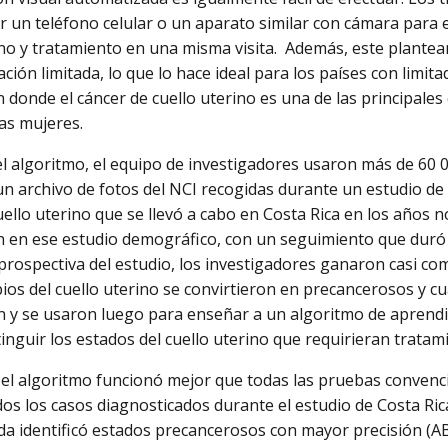
 un teléfono celular o un aparato similar con cámara para 
ino y tratamiento en una misma visita. Además, este plante
ación limitada, lo que lo hace ideal para los países con limit
en donde el cáncer de cuello uterino es una de las principal
as mujeres.
el algoritmo, el equipo de investigadores usaron más de 60 
un archivo de fotos del NCI recogidas durante un estudio d
uello uterino que se llevó a cabo en Costa Rica en los años
n en ese estudio demográfico, con un seguimiento que duró 
prospectiva del estudio, los investigadores ganaron casi c
ios del cuello uterino se convirtieron en precancerosos y cu
on y se usaron luego para enseñar a un algoritmo de apren
tinguir los estados del cuello uterino que requirieran tratam
 el algoritmo funcionó mejor que todas las pruebas convenc
dos los casos diagnosticados durante el estudio de Costa Rica
a identificó estados precancerosos con mayor precisión (AB