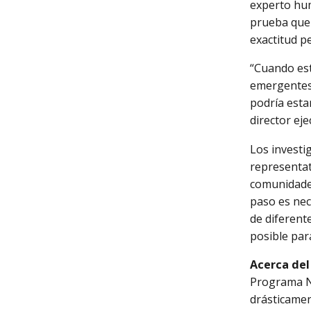
experto hum
prueba que 
exactitud pe
“Cuando est
emergentes 
podría esta
director ej
Los investi
representat
comunidades
paso es nece
de diferent
posible par
Acerca del
Programa Na
drásticamen