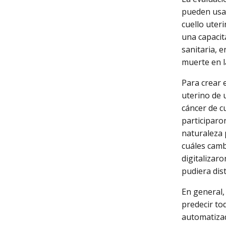
pueden usar
cuello uter
una capacit
sanitaria, 
muerte en l
Para crear 
uterino de 
cáncer de c
participaro
naturaleza 
cuáles camb
digitalizar
pudiera dis
En general,
predecir to
automatizad