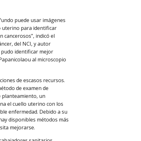
ofundo puede usar imágenes
uterino para identificar
n cancerosos”, indicó el
ncer, del NCI, y autor
s pudo identificar mejor
Papanicolaou al microscopio
aciones de escasos recursos.
 método de examen de
te planteamiento, un
ina el cuello uterino con los
sible enfermedad. Debido a su
o hay disponibles métodos más
sita mejorarse.
trabajadores sanitarios