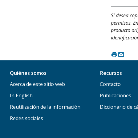
Si desea cop
permisos. En
producto ori
identificaci
Quiénes somos
Recursos
Acerca de este sitio web
Contacto
In English
Publicaciones
Reutilización de la información
Diccionario de c
Redes sociales