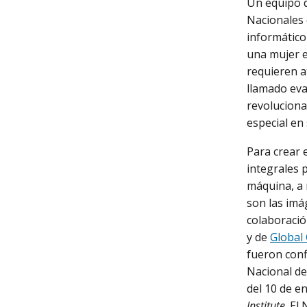
Un equipo d
Nacionales 
informático
una mujer e
requieren at
llamado eva
revoluciona
especial en
Para crear 
integrales 
máquina, a 
son las imá
colaboració
y de
Global
fueron conf
Nacional de
del 10 de e
Institute
. El