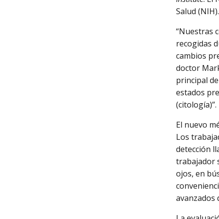
Salud (NIH).
“Nuestras 
recogidas d
cambios pre
doctor Mark
principal d
estados pr
(citología)”.
El nuevo mé
Los trabaja
detección l
trabajador s
ojos, en bú
convenienci
avanzados d
La evaluaci