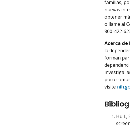
familias, po
nuevas inte
obtener más
o llame al 
800-422-62
Acerca de l
la dependen
forman part
dependencia 
investiga l
poco comun
visite
nih.g
Bibliog
Hu L, 
scree