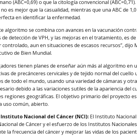
ano (ABC=0,69) o que la citología convencional (ABC=0,71).
no es mejor que la casualidad, mientras que una ABC de 1,
rfecta en identificar la enfermedad.
e algoritmo se combina con avances en la vacunación contra
de detección de VPH, y las mejoras en el tratamiento, es de 
r controlado, aun en situaciones de escasos recursos”, dijo 
ecutivo de Bien Mundial.
gadores tienen planes de enseñar aún más al algoritmo en
ivas de precánceres cervicales y de tejido normal del cuello
 de todo el mundo, usando una variedad de cámaras y otra
sario debido a las variaciones sutiles de la apariencia del c
es regiones geográficas. El objetivo primario del proyecto es
a uso común, abierto.
 Instituto Nacional del Cáncer (NCI):
El Instituto Nacional 
cional de Cáncer y el esfuerzo de los Institutos Nacionales 
te la frecuencia del cáncer y mejorar las vidas de los pacien