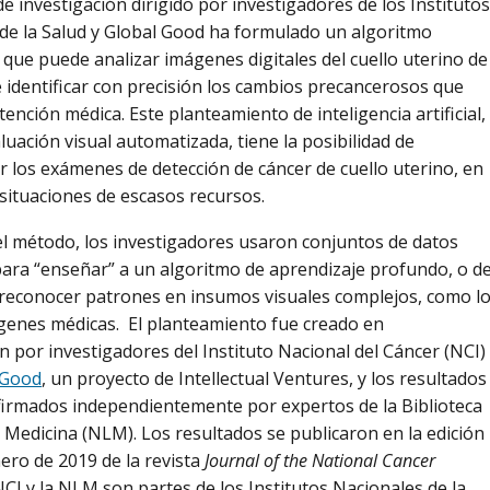
e investigación dirigido por investigadores de los Institutos
de la Salud y Global Good ha formulado un algoritmo
 que puede analizar imágenes digitales del cuello uterino de
 identificar con precisión los cambios precancerosos que
ención médica. Este planteamiento de inteligencia artificial,
luación visual automatizada, tiene la posibilidad de
r los exámenes de detección de cáncer de cuello uterino, en
 situaciones de escasos recursos.
el método, los investigadores usaron conjuntos de datos
para “enseñar” a un algoritmo de aprendizaje profundo, o d
reconocer patrones en insumos visuales complejos, como l
genes médicas. El planteamiento fue creado en
n por investigadores del Instituto Nacional del Cáncer (NCI)
 Good
, un proyecto de Intellectual Ventures, y los resultados
irmados independientemente por expertos de la Biblioteca
 Medicina (NLM). Los resultados se publicaron en la edición
nero de 2019 de la revista
Journal of the National Cancer
 NCI y la NLM son partes de los Institutos Nacionales de la