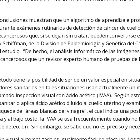
conclusiones muestran que un algoritmo de aprendizaje pr
urante exámenes rutinarios de detección de cáncer de cuello 
cancerosos que, si se dejan sin tratar, pueden convertirse e
 Schiffman, de la División de Epidemiología y Genética del Cá
el estudio. “De hecho, el análisis informático de las imágene
ecancerosos que un revisor experto humano de pruebas de 
todo tiene la posibilidad de ser de un valor especial en situ
dores sanitarios en tales situaciones usan actualmente un
lamado inspección visual con ácido acético (IVAA). Según es
anitario aplica ácido acético diluido al cuello uterino y exam
squeda de “áreas blancas del vinagre”, el cual indica una po
a y al bajo costo, la IVAA se usa frecuentemente cuando n
e detección. Sin embargo, se sabe que no es preciso y nece
ón visual automatizada es igualmente fácil de efectuar. Los 