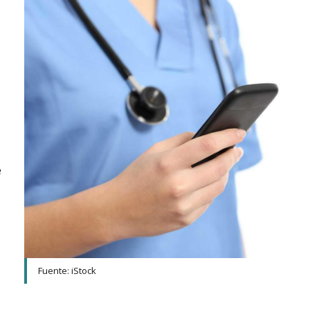
e
o
Fuente: iStock