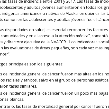
las tasas de incidencia entre 2001 y 2017. Las tasas de incid
 adolescentes y adultos jóvenes aumentaron en todos los gru
s indígenas americanos o nativos de Alaska, en quienes las 
ás común en las adolescentes y adultas jóvenes fue el cánce
las disparidades en salud, es esencial reconocer los factores
s comunidades y en el acceso a la atención médica”, comentó 
ca y directora ejecutiva de la NAACCR. “Los indicadores socia
 en las evaluaciones de áreas pequeñas, son cada vez más i
ncer”.
zgos principales son los siguientes:
as de incidencia general de cáncer fueron más altas en los 
os raciales y étnicos, salvo en el grupo de personas asiáticas
ron tasas similares.
as de incidencia general de cáncer fueron un poco más baja
onas blancas.
ontrario, las tasas de mortalidad general por cáncer fueron