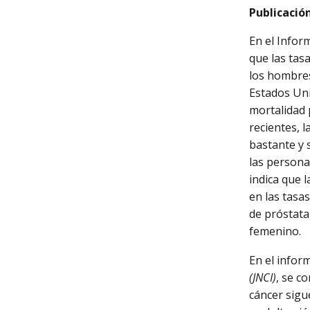
Publicación
En el Infor
que las tas
los hombres
Estados Uni
mortalidad 
recientes, 
bastante y 
las persona
indica que 
en las tasa
de próstata
femenino.
En el infor
(JNCI)
, se c
cáncer sigu