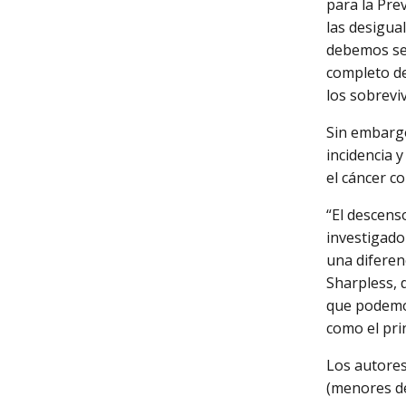
para la Pre
las desigua
debemos seg
completo de
los sobreviv
Sin embargo
incidencia 
el cáncer c
“El descens
investigado
una diferen
Sharpless, d
que podemos
como el pri
Los autores
(menores de