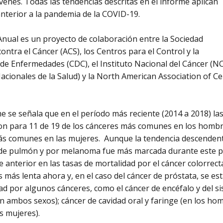
óvenes. Todas las tendencias descritas en el informe aplican
anterior a la pandemia de la COVID-19.
Anual es un proyecto de colaboración entre la Sociedad
ontra el Cáncer (ACS), los Centros para el Control y la
de Enfermedades (CDC), el Instituto Nacional del Cáncer (NC
Nacionales de la Salud) y la North American Association of Ce
me se señala que en el período más reciente (2014 a 2018) la
n para 11 de 19 de los cánceres más comunes en los hombre
s comunes en las mujeres. Aunque la tendencia descendente
de pulmón y por melanoma fue más marcada durante este pe
 anterior en las tasas de mortalidad por el cáncer colorrect
 más lenta ahora y, en el caso del cáncer de próstata, se es
ad por algunos cánceres, como el cáncer de encéfalo y del si
n ambos sexos); cáncer de cavidad oral y faringe (en los hom
s mujeres).