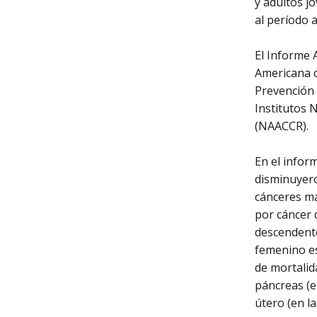
y adultos j
al período 
El Informe 
Americana c
Prevención 
Institutos 
(NAACCR).
En el infor
disminuyero
cánceres má
por cáncer 
descendente
femenino es
de mortalid
páncreas (e
útero (en la