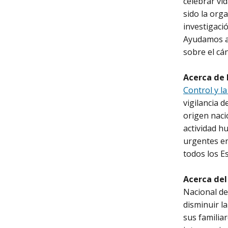
celebrar vi
sido la org
investigació
Ayudamos a 
sobre el cá
Acerca de 
Control y l
vigilancia 
origen naci
actividad h
urgentes en
todos los E
Acerca del
Nacional del
disminuir la
sus familiar