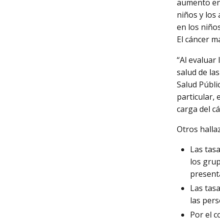
aumento en 
niños y los
en los niño
El cáncer m
“Al evaluar 
salud de la
Salud Públi
particular,
carga del cá
Otros halla
Las tas
los grup
presenta
Las tas
las pers
Por el c