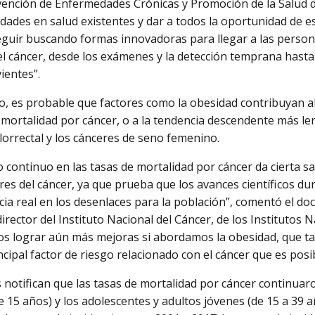
vención de Enfermedades Crónicas y Promoción de la Salud d
ldades en salud existentes y dar a todos la oportunidad de e
uir buscando formas innovadoras para llegar a las persona
l cáncer, desde los exámenes y la detección temprana hasta 
ientes”.
, es probable que factores como la obesidad contribuyan a
y mortalidad por cáncer, o a la tendencia descendente más l
olorrectal y los cánceres de seno femenino.
o continuo en las tasas de mortalidad por cáncer da cierta s
res del cáncer, ya que prueba que los avances científicos d
cia real en los desenlaces para la población”, comentó el d
irector del Instituto Nacional del Cáncer, de los Institutos N
 lograr aún más mejoras si abordamos la obesidad, que ta
ncipal factor de riesgo relacionado con el cáncer que es posi
 notifican que las tasas de mortalidad por cáncer continuar
 15 años) y los adolescentes y adultos jóvenes (de 15 a 39 