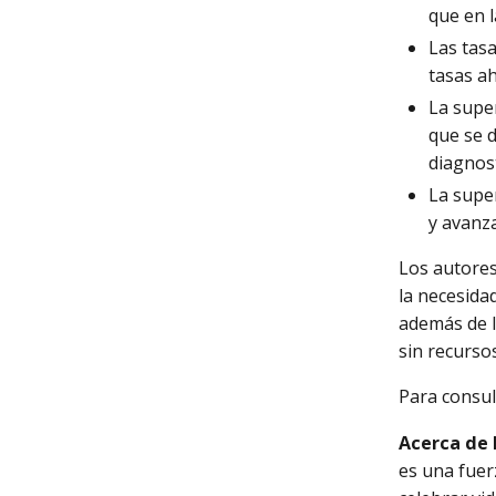
que en 
Las tasa
tasas a
La supe
que se 
diagnos
La super
y avanz
Los autores
la necesida
además de l
sin recurso
Para consul
Acerca de 
es una fuer