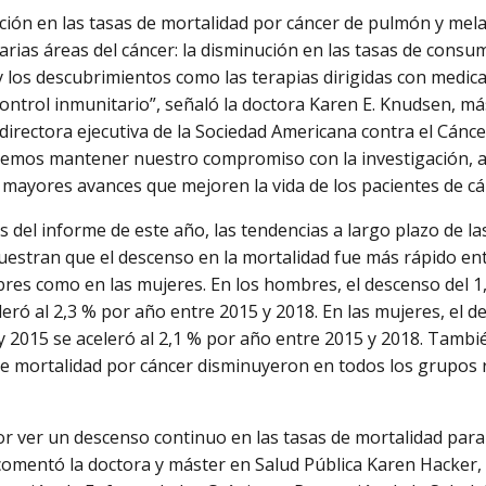
ción en las tasas de mortalidad por cáncer de pulmón y mel
arias áreas del cáncer: la disminución en las tasas de consum
 y los descubrimientos como las terapias dirigidas con medic
ontrol inmunitario”, señaló la doctora Karen E. Knudsen, má
directora ejecutiva de la Sociedad Americana contra el Cánc
emos mantener nuestro compromiso con la investigación, ap
 mayores avances que mejoren la vida de los pacientes de cá
is del informe de este año, las tendencias a largo plazo de l
estran que el descenso en la mortalidad fue más rápido ent
res como en las mujeres. En los hombres, el descenso del 1
leró al 2,3 % por año entre 2015 y 2018. En las mujeres, el 
y 2015 se aceleró al 2,1 % por año entre 2015 y 2018. Tambié
e mortalidad por cáncer disminuyeron en todos los grupos ra
or ver un descenso continuo en las tasas de mortalidad par
omentó la doctora y máster en Salud Pública Karen Hacker, 