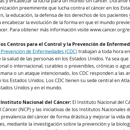
das y encabezar la lucha para un mundo sin cáncer. Durante 
anización preeminente que lucha contra el cáncer en los Est
n, la educación, la defensa de los derechos de los pacientes 
encabezar la evolución de la forma en que el mundo previen
ncer. Para obtener más información visite www.cancer.org/
los Centros para el Control y la Prevención de Enferme
a Prevención de Enfermedades (CDC)
trabajan a toda hora en 
de la salud de las personas en los Estados Unidos. Ya sea qu
onal o internacional, curables o prevenibles, crónicas o agu
umana o un ataque intencionado, los CDC responden a las a
 los Estados Unidos. Los CDC tienen su sede central en Atl
stados Unidos y en el mundo.
 Instituto Nacional del Cáncer:
El Instituto Nacional del C
 Cáncer (NCP) y las iniciativas de los Institutos Nacionales 
 prevalencia del cáncer de forma drástica y mejorar la vida d
es, mediante la investigación sobre la prevención y la biologí