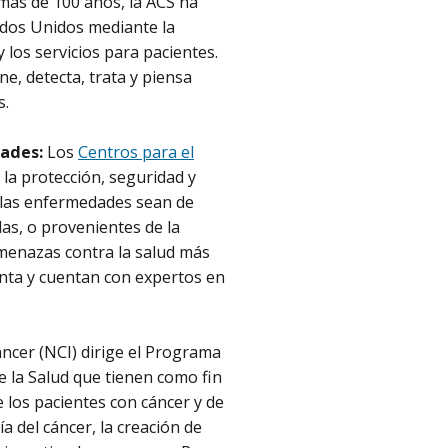
más de 100 años, la ACS ha
ados Unidos mediante la
y los servicios para pacientes.
e, detecta, trata y piensa
es.
dades:
Los
Centros para el
la protección, seguridad y
e las enfermedades sean de
das, o provenientes de la
menazas contra la salud más
anta y cuentan con expertos en
áncer (NCI) dirige el Programa
de la Salud que tienen como fin
e los pacientes con cáncer y de
a del cáncer, la creación de