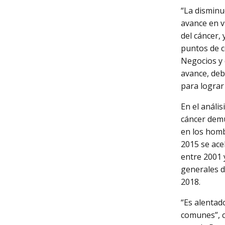
“La disminu
avance en v
del cáncer,
puntos de c
Negocios y 
avance, deb
para lograr
En el anális
cáncer demu
en los homb
2015 se ace
entre 2001 
generales d
2018.
“Es alentad
comunes”, c