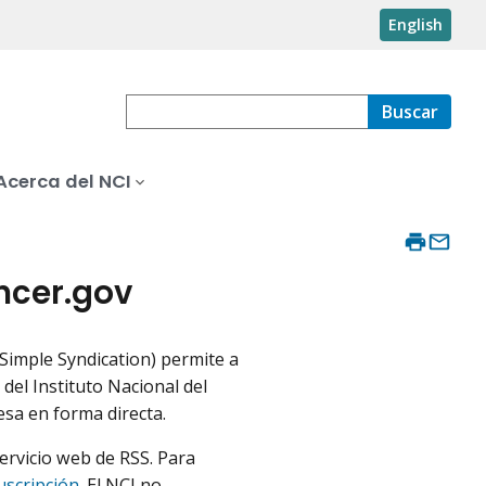
English
Buscar
Acerca del NCI
ncer.gov
Simple Syndication) permite a
 del Instituto Nacional del
esa en forma directa.
ervicio web de RSS. Para
uscripción
. El NCI no