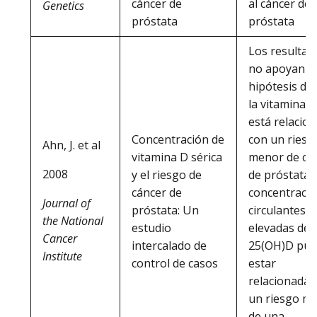
cáncer de
al cáncer de
Genetics
próstata
próstata
Los resultad
no apoyan la
hipótesis de
la vitamina D
está relacio
Concentración de
con un riesg
Ahn, J. et al
vitamina D sérica
menor de cá
2008
y el riesgo de
de próstata; 
cáncer de
concentraci
Journal of
próstata: Un
circulantes 
the National
estudio
elevadas de
Cancer
intercalado de
25(OH)D pu
Institute
control de casos
estar
relacionadas
un riesgo m
de una