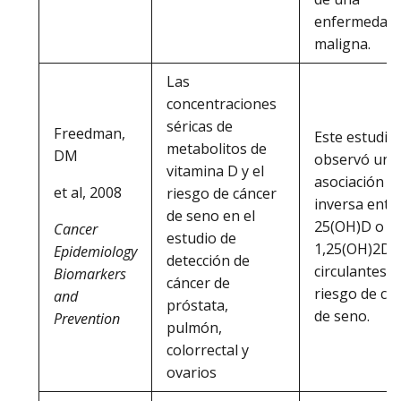
enfermedad
maligna.
Las
concentraciones
séricas de
Freedman,
Este estudio
metabolitos de
DM
observó una
vitamina D y el
asociación
et al, 2008
riesgo de cáncer
inversa entre
de seno en el
25(OH)D o el
Cancer
estudio de
1,25(OH)2D
Epidemiology
detección de
circulantes y 
Biomarkers
cáncer de
riesgo de cá
and
próstata,
de seno.
Prevention
pulmón,
colorrectal y
ovarios