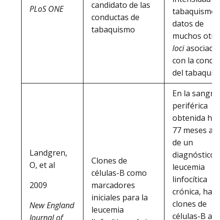
candidato de las
PLoS ONE
tabaquismo 
conductas de
datos de
tabaquismo
muchos otro
loci
asociado
con la condu
del tabaquis
En la sangre
periférica
obtenida has
77 meses an
de un
Landgren,
diagnóstico 
Clones de
O, et al
leucemia
células-B como
linfocítica
marcadores
2009
crónica, habí
iniciales para la
clones de
New England
leucemia
células-B an
Journal of