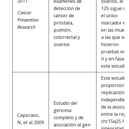
2011
exámenes de
ovarios, el C
detección de
125 sigue si
Cancer
cáncer de
el único
Prevention
próstata,
marcador efi
Research
pulmón,
en las muest
colorrectal y
a las que se
ovarios
hicieron
pruebas en 
II y en fase I
este estudio.
Este estudio
proporciona 
replicación
independien
Estudio del
de la asociac
genoma
entre la reg
Caporaso,
completo y de
chr15q25.1 y 
N, et al 2009
asociación al gen
intensidad de