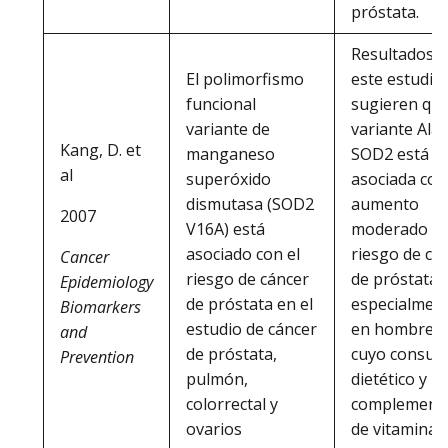
próstata.
Resultados d
El polimorfismo
este estudio
funcional
sugieren que
variante de
variante Ala 
Kang, D. et
manganeso
SOD2 está
al
superóxido
asociada con
dismutasa (SOD2
aumento
2007
V16A) está
moderado de
asociado con el
riesgo de cá
Cancer
riesgo de cáncer
de próstata,
Epidemiology
de próstata en el
especialmen
Biomarkers
estudio de cáncer
en hombres
and
de próstata,
cuyo consu
Prevention
pulmón,
dietético y
colorrectal y
complementa
ovarios
de vitamina 