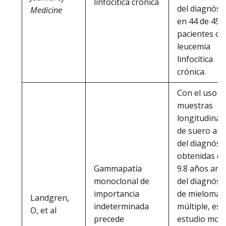
linfocítica crónica
del diagnóst
Medicine
en 44 de 45
pacientes co
leucemia
linfocítica
crónica.
Con el uso d
muestras
longitudinal
de suero ant
del diagnóst
obtenidas de
Gammapatía
9.8 años ant
monoclonal de
del diagnóst
importancia
de mieloma
Landgren,
indeterminada
múltiple, est
O, et al
precede
estudio mos