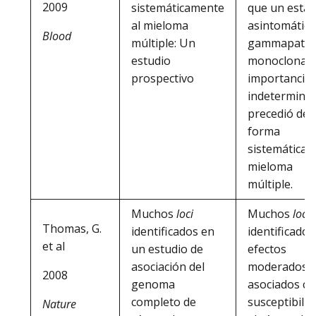
2009
sistemáticamente
que un estad
al mieloma
asintomático
Blood
múltiple: Un
gammapatía
estudio
monoclonal 
prospectivo
importancia
indetermina
precedió de
forma
sistemática a
mieloma
múltiple.
Muchos
loci
Muchos
loci
Thomas, G.
identificados en
identificados
et al
un estudio de
efectos
asociación del
moderados
2008
genoma
asociados co
completo de
susceptibilid
Nature