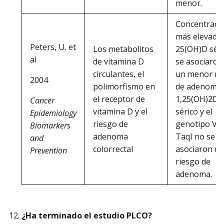
menor.
Concentraci
más elevada
Peters, U. et
Los metabolitos
25(OH)D séri
al
de vitamina D
se asociaron
circulantes, el
un menor ri
2004
polimorfismo en
de adenoma. 
el receptor de
1,25(OH)2D
Cancer
vitamina D y el
sérico y el
Epidemiology
riesgo de
genotipo VD
Biomarkers
adenoma
TaqI no se
and
colorrectal
asociaron co
Prevention
riesgo de
adenoma.
¿Ha terminado el estudio PLCO?