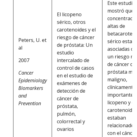
Este estudio
mostró que l
El licopeno
concentraci
sérico, otros
altas de
carotenoides y el
betacaroten
riesgo de cáncer
Peters, U. et
sérico estab
de próstata: Un
al
asociadas co
estudio
un riesgo m
intercalado de
2007
de cáncer de
control de casos
próstata mu
Cancer
en el estudio de
maligno,
Epidemiology
exámenes de
clínicamente
Biomarkers
detección de
importante. 
and
cáncer de
licopeno y o
Prevention
próstata,
carotenoide
pulmón,
estaban
colorrectal y
relacionados
ovarios
con el cáncer