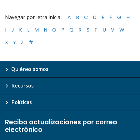
Navegar por letra inicial:
A
B
C
D
E
F
G
H
I
J
K
L
M
N
O
P
Q
R
S
T
U
V
W
X
Y
Z
#
Quiénes somos
Recursos
Políticas
Reciba actualizaciones por correo
electrónico