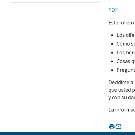
PDF
Este folleto
Los dife
Cómo se
Los bene
Cosas q
Pregunt
Decidirse a 
que usted p
y con su do
La informac