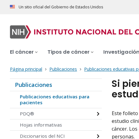
Un sitio oficial del Gobierno de Estados Unidos
El cáncer
Tipos de cáncer
Investigació
Página principal
Publicaciones
Publicaciones educativas p
Si pi
Publicaciones
estud
Publicaciones educativas para
pacientes
Este follet
PDQ®
estudio clí
Hojas informativas
cáncer. Los
Diccionarios del NCI
personas.