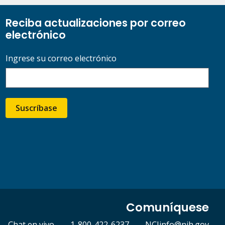
Reciba actualizaciones por correo
electrónico
Ingrese su correo electrónico
Suscríbase
Comuníquese
Chat en vivo
1-800-422-6237
NCIinfo@nih.gov