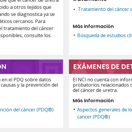
le que el cáncer de uretra
pido a otros tejidos que
Tratamiento del cáncer 
ando se diagnostica ya se
áticos cercanos. Para
Más información
l tratamiento del cáncer
isponibles, consulte los
Búsqueda de estudios clín
ÓN
EXÁMENES DE DE
n en el PDQ sobre datos
El NCI no cuenta con info
 causas y la prevención del
probatorios relacionados 
del cáncer de uretra.
Más información
ención del cáncer (PDQ®)
Aspectos generales de l
cancer (PDQ®)