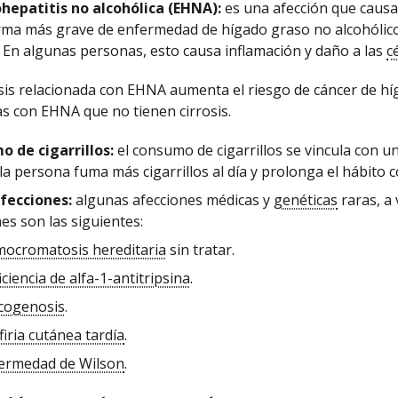
hepatitis no alcohólica (EHNA):
es una afección que causa 
orma más grave de enfermedad de hígado graso no alcohólico
 En algunas personas, esto causa inflamación y daño a las
c
osis relacionada con EHNA aumenta el riesgo de cáncer de h
s con EHNA que no tienen cirrosis.
 de cigarrillos:
el consumo de cigarrillos se vincula con u
a persona fuma más cigarrillos al día y prolonga el hábito c
fecciones:
algunas afecciones médicas y
genéticas
raras, a 
es son las siguientes:
ocromatosis hereditaria
sin tratar.
iciencia de alfa-1-antitripsina
.
cogenosis
.
firia cutánea tardía
.
ermedad de Wilson
.