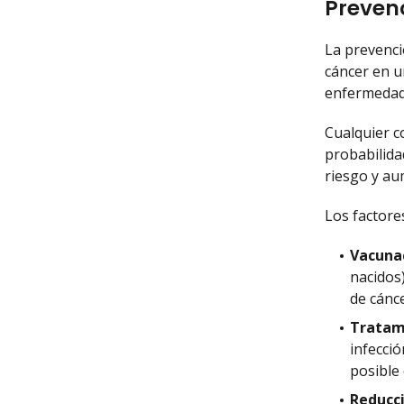
Preven
La prevenci
cáncer en u
enfermedad
Cualquier c
probabilida
riesgo y au
Los factore
Vacunac
nacidos
de cánce
Tratami
infecció
posible
Reducci