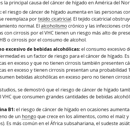
s la principal causa del cáncer de hígado en América del Nor
:
el riesgo de cáncer de hígado aumenta en las personas con
se reemplaza por
tejido cicatricial
. El tejido cicatricial obstr
amiento normal. El
alcoholismo
crónico y las infecciones cró
s con cirrosis por el VHC tienen un riesgo más alto de pres
HB o cirrosis por el consumo de alcohol.
 excesivo de bebidas alcohólicas:
el consumo excesivo de
fermedad es un factor de riesgo para el cáncer de hígado. 
icas en exceso y que no tienen cirrosis también presenten 
icas en exceso y tienen cirrosis presentan una probabilidad 
sumen bebidas alcohólicas en exceso pero no tienen cirrosis
estudios, se demostró que el riesgo de cáncer de hígado tamb
l VHC que consumen grandes cantidades de bebidas alcohóli
ina B1:
el riesgo de cáncer de hígado en ocasiones aumenta
eno de un
hongo
que crece en los alimentos, como el maíz y
. Es más común en el África subsahariana, el sudeste asiáti