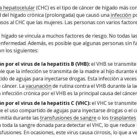
a hepatocelular
(CHC) es el tipo de cáncer de hígado más co
 del hígado crónica (prolongada) que causó una
infección
po
os al CHC que las mujeres. Las personas con varios factor
e hígado se vincula a muchos factores de riesgo. No todas l
enfermedad. Además, es posible que algunas personas sin fa
on los siguientes:
ón por el virus de la hepatitis B (VHB):
el VHB se transmite 
le que la infección se transmita de la madre al hijo durante 
ido de agujas para inyectarse drogas. Esta infección a veces
 cáncer. La
vacunación
de rutina contra el VHB durante la lac
a infección crónica por el VHB es la principal causa del cáncer
ón por el virus de la hepatitis C (VHC):
el VHC se transmite 
e el uso compartido de agujas para inyectarse drogas o el c
smitía durante las
transfusiones de sangre
o los
trasplantes
n toda la sangre donada para detectar el VHC, lo que reduce 
sfusiones. En ocasiones, este virus causa cirrosis, lo que a 