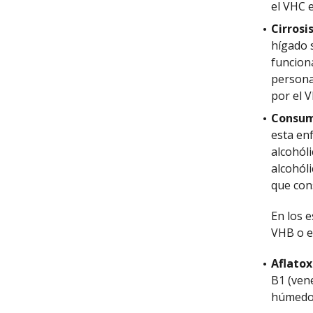
el VHC e
Cirrosis
hígado 
funcion
persona
por el V
Consumo
esta en
alcohól
alcohól
que con
En los 
VHB o e
Aflatox
B1 (ven
húmedos)