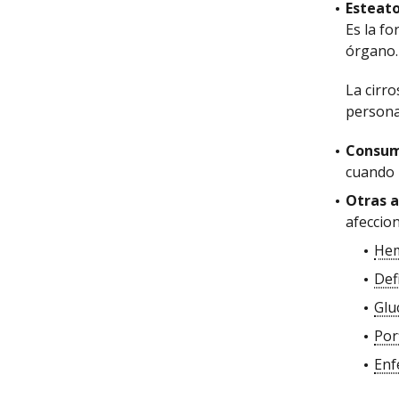
Esteato
Es la f
órgano.
La cirr
persona
Consumo
cuando l
Otras a
afeccion
Hem
Def
Glu
Por
Enf