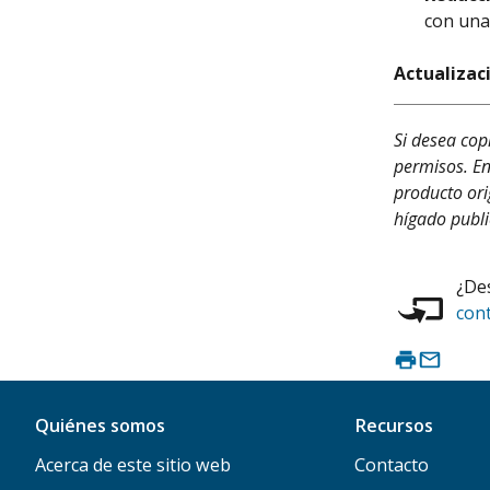
con una
Actualizac
Si desea cop
permisos. En
producto ori
hígado publi
¿Des
con
Quiénes somos
Recursos
Acerca de este sitio web
Contacto