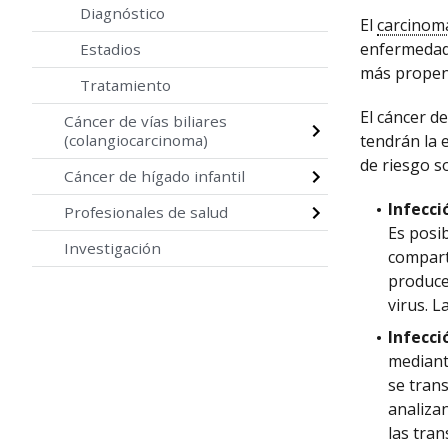
Diagnóstico
El
carcinom
enfermedad
Estadios
más propens
Tratamiento
El cáncer d
Cáncer de vías biliares
(colangiocarcinoma)
tendrán la 
de riesgo s
Cáncer de hígado infantil
Infecci
Profesionales de salud
Es posib
Investigación
compart
produce
virus. L
Infecci
mediant
se tran
analiza
las tran