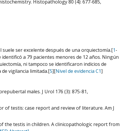
istochemistry. Histopathology 80 (4): 677-685,
l suele ser excelente después de una orquiectomía.[
1
-
se identificó a 79 pacientes menores de 12 años. Ningún
iectomía, ni tampoco se identificaron indicios de
de vigilancia limitada.[
5
][
Nivel de evidencia C1
]
repubertal males. J Urol 176 (3): 875-81,
r of testis: case report and review of literature. Am J
f the testis in children. A clinicopathologic report from