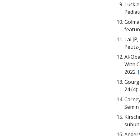
Luckie
Pediat
Golmar
featur
Lai JP
Peutz-
Al-Oba
With C
2022.
Gourgar
24 (4):
Carney
Semin 
Kirsch
subuni
Anders