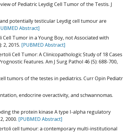
view of Pediatric Leydig Cell Tumor of the Testis. J
 and potentially testicular Leydig cell tumour are
PUBMED Abstract]
toli Cell Tumor in a Young Boy, not Associated with
: 2, 2015.
[PUBMED Abstract]
Sertoli Cell Tumor: A Clinicopathologic Study of 18 Cases
ognostic Features. Am J Surg Pathol 46 (5): 688-700,
cell tumors of the testes in pediatrics. Curr Opin Pediatr
ntation, endocrine overactivity, and schwannomas.
oding the protein kinase A type I-alpha regulatory
92, 2000.
[PUBMED Abstract]
Sertoli cell tumour: a contemporary multi-institutional