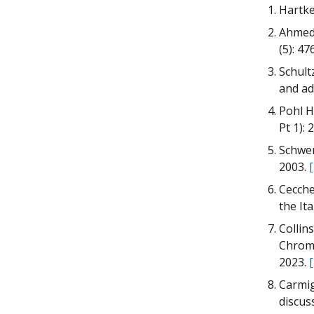
Hartke
Ahmed 
(5): 47
Schult
and ad
Pohl H
Pt 1):
Schwen
2003.
Cecche
the Ita
Collin
Chromo
2023.
Carmig
discus