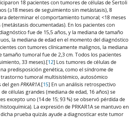
ticiparon 18 pacientes con tumores de células de Sertoli
nos (≥18 meses de seguimiento sin metástasis), 8
para determinar el comportamiento tumoral; <18 meses
s (metástasis documentadas). En los pacientes con
diagnóstico fue de 15,5 años, y la mediana de tamaño
guos, la mediana de edad en el momento del diagnóstico
acientes con tumores clínicamente malignos, la mediana
de tamaño tumoral fue de 2,3 cm. Todos los pacientes
imiento, 33 meses).[
12
] Los tumores de células de
e una predisposición genética, como el síndrome de
n trastorno tumoral multisistémico, autosómico
s del gen
PRKAR1A
.[
15
] En un análisis retrospectivo
te de células grandes (mediana de edad, 16 años) se
tes excepto uno (14 de 15; 93 %) se observó pérdida de
histoquímica). La expresión de PRKAR1A se mantuvo en
 dicha prueba quizás ayude a diagnosticar este tumor