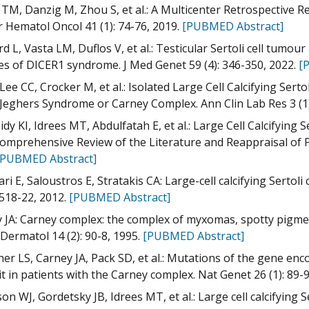
 TM, Danzig M, Zhou S, et al.: A Multicenter Retrospective Re
r Hematol Oncol 41 (1): 74-76, 2019.
[PUBMED Abstract]
d L, Vasta LM, Duflos V, et al.: Testicular Sertoli cell tumour
es of DICER1 syndrome. J Med Genet 59 (4): 346-350, 2022.
[
, Lee CC, Crocker M, et al.: Isolated Large Cell Calcifying Ser
Jeghers Syndrome or Carney Complex. Ann Clin Lab Res 3 (1)
idy KI, Idrees MT, Abdulfatah E, et al.: Large Cell Calcifying 
omprehensive Review of the Literature and Reappraisal of Pr
[PUBMED Abstract]
i E, Saloustros E, Stratakis CA: Large-cell calcifying Sertoli 
 518-22, 2012.
[PUBMED Abstract]
 JA: Carney complex: the complex of myxomas, spotty pigme
Dermatol 14 (2): 90-8, 1995.
[PUBMED Abstract]
ner LS, Carney JA, Pack SD, et al.: Mutations of the gene enc
t in patients with the Carney complex. Nat Genet 26 (1): 89-
on WJ, Gordetsky JB, Idrees MT, et al.: Large cell calcifying 