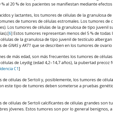
0 % al 20 % de los pacientes se manifiestan mediante efecto
cidos y lactantes, los tumores de células de la granulosa de t
omunes de tumores de células estromales. Los tumores de c
es). Los tumores de células de la granulosa de tipo juvenil
ías).[
6
] Estos tumores representan menos del 5 % de todas l
células de la granulosa de tipo juvenil de testículo alberg
es de
GNAS
y
AKT1
que se describen en los tumores de ovario 
nes de más edad, son más frecuentes los tumores de células 
células de Leydig (edad 4,2–14,7 años), la pubertad precoz f
idencia C1
]
 de células de Sertoli y, posiblemente, los tumores de célul
on este tipo de tumores deben someterse a pruebas genética
 de células de Sertoli calcificantes de células grandes son
res jóvenes. Estos tumores son por lo general benignos, a 