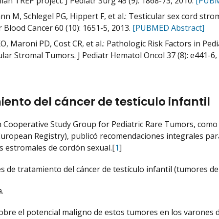
lian TREP project. J Pediatr Surg 45 (9): 1868-73, 2010.
[PUBM
n M, Schlegel PG, Hippert F, et al.: Testicular sex cord stro
r Blood Cancer 60 (10): 1651-5, 2013.
[PUBMED Abstract]
O, Maroni PD, Cost CR, et al.: Pathologic Risk Factors in Pedi
ular Stromal Tumors. J Pediatr Hematol Oncol 37 (8): e441-6,
ento del cáncer de testículo infantil
 Cooperative Study Group for Pediatric Rare Tumors, como
uropean Registry), publicó recomendaciones integrales para
 estromales de cordón sexual.[
1
]
s de tratamiento del cáncer de testículo infantil (tumores de
.
obre el potencial maligno de estos tumores en los varones d