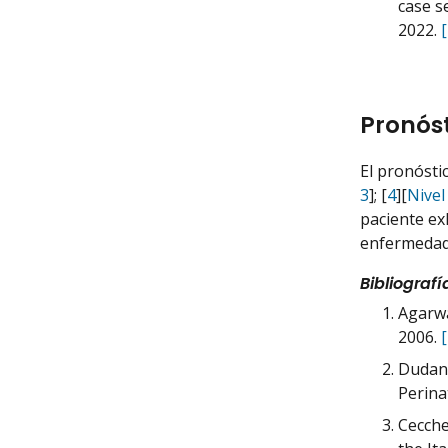
case s
2022.
Pronós
El pronósti
3
]; [
4
][
Nivel
paciente ex
enfermedad 
Bibliografí
Agarwa
2006.
Dudani 
Perina
Cecche