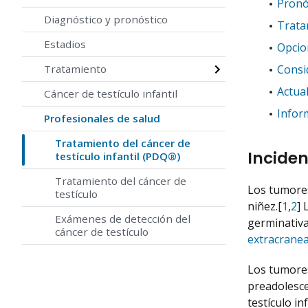
Pronó
Diagnóstico y pronóstico
Tratam
Estadios
Opcion
Tratamiento
Consi
Actua
Cáncer de testículo infantil
Infor
Profesionales de salud
Tratamiento del cáncer de
Inciden
testículo infantil (PDQ®)
Tratamiento del cáncer de
Los tumores
testículo
niñez.[
1
,
2
] 
Exámenes de detección del
germinativ
cáncer de testículo
extracranea
Los tumores
preadolesce
testículo inf