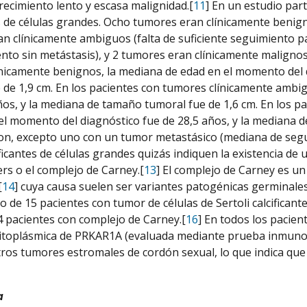
recimiento lento y escasa malignidad.[
11
] En un estudio par
es de células grandes. Ocho tumores eran clínicamente benig
n clínicamente ambiguos (falta de suficiente seguimiento 
nto sin metástasis), y 2 tumores eran clínicamente maligno
nicamente benignos, la mediana de edad en el momento del 
 de 1,9 cm. En los pacientes con tumores clínicamente ambi
ños, y la mediana de tamaño tumoral fue de 1,6 cm. En los p
el momento del diagnóstico fue de 28,5 años, y la mediana 
on, excepto uno con un tumor metastásico (mediana de segu
cificantes de células grandes quizás indiquen la existencia d
rs o el complejo de Carney.[
13
] El complejo de Carney es u
[
14
] cuya causa suelen ser variantes patogénicas germinale
co de 15 pacientes con tumor de células de Sertoli calcifican
4 pacientes con complejo de Carney.[
16
] En todos los pacien
citoplásmica de PRKAR1A (evaluada mediante prueba inmuno
tros tumores estromales de cordón sexual, lo que indica que
a