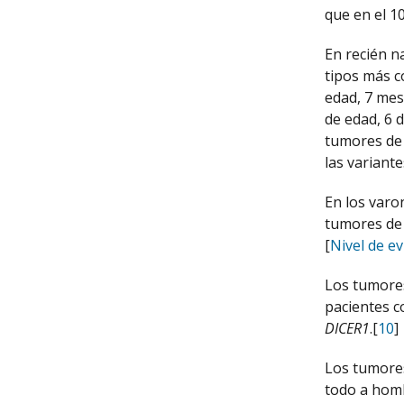
que en el 1
En recién na
tipos más c
edad, 7 mes
de edad, 6 d
tumores de 
las variant
En los varo
tumores de 
[
Nivel de ev
Los tumores
pacientes c
DICER1
.[
10
]
Los tumores
todo a homb