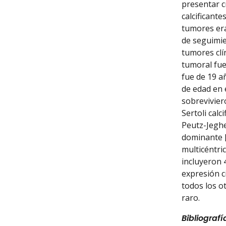
presentar c
calcificant
tumores era
de seguimie
tumores clí
tumoral fue
fue de 19 a
de edad en 
sobrevivier
Sertoli cal
Peutz-Jeghe
dominante 
multicéntri
incluyeron 
expresión 
todos los o
raro.
Bibliografí