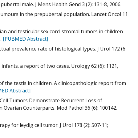
pubertal male. J Mens Health Gend 3 (2): 131-8, 2006.
 tumours in the prepubertal population. Lancet Oncol 11
an and testicular sex cord-stromal tumors in children
2.
[PUBMED Abstract]
tual prevalence rate of histological types. J Urol 172 (6
 infants. a report of two cases. Urology 62 (6): 1121,
f the testis in children. A clinicopathologic report from
ED Abstract]
osa Cell Tumors Demonstrate Recurrent Loss of
 Ovarian Counterparts. Mod Pathol 36 (6): 100142,
py for leydig cell tumor. J Urol 178 (2): 507-11;