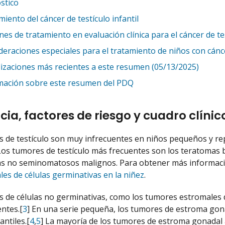
stico
iento del cáncer de testículo infantil
es de tratamiento en evaluación clínica para el cáncer de tes
deraciones especiales para el tratamiento de niños con cánc
lizaciones más recientes a este resumen (05/13/2025)
mación sobre este resumen del PDQ
cia, factores de riesgo y cuadro clínico
 de testículo son muy infrecuentes en niños pequeños y rep
Los tumores de testículo más frecuentes son los teratomas 
as no seminomatosos malignos. Para obtener más informaci
les de células germinativas en la niñez
.
 de células no germinativas, como los tumores estromales 
ntes.[
3
] En una serie pequeña, los tumores de estroma gon
antiles.[
4
,
5
] La mayoría de los tumores de estroma gonadal