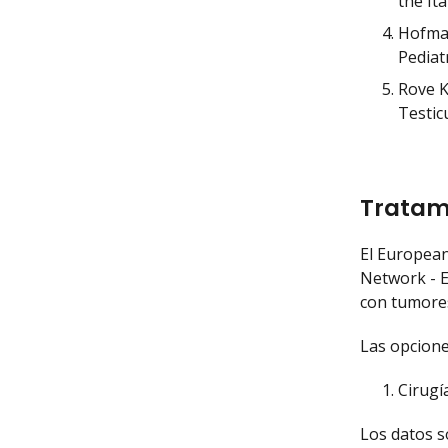
the Ita
Hofman
Pediat
Rove K
Testic
Tratami
El European
Network - E
con tumores
Las opcione
Cirugía
Los datos s