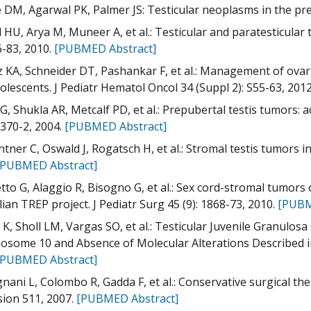
 DM, Agarwal PK, Palmer JS: Testicular neoplasms in the pre
HU, Arya M, Muneer A, et al.: Testicular and paratesticular
6-83, 2010.
[PUBMED Abstract]
z KA, Schneider DT, Pashankar F, et al.: Management of ovari
olescents. J Pediatr Hematol Oncol 34 (Suppl 2): S55-63, 201
G, Shukla AR, Metcalf PD, et al.: Prepubertal testis tumors: ac
 2370-2, 2004.
[PUBMED Abstract]
tner C, Oswald J, Rogatsch H, et al.: Stromal testis tumors in
[PUBMED Abstract]
tto G, Alaggio R, Bisogno G, et al.: Sex cord-stromal tumors o
lian TREP project. J Pediatr Surg 45 (9): 1868-73, 2010.
[PUBM
s K, Sholl LM, Vargas SO, et al.: Testicular Juvenile Granul
some 10 and Absence of Molecular Alterations Described in
[PUBMED Abstract]
nani L, Colombo R, Gadda F, et al.: Conservative surgical thera
sion 511, 2007.
[PUBMED Abstract]