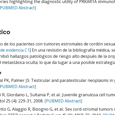
eries highlighting the diagnostic utility of PRKAR1A immunoh
[PUBMED Abstract]
tico
co de los pacientes con tumores estromales de cordón sexua
 de evidencia C1
] En una revisión de la bibliografía médica, 
hibió hallazgos patológicos de riesgo alto después de la orqu
metastásica oculta; lo que da lugar a una posible estrategia 
a
l PK, Palmer JS: Testicular and paratesticular neoplasms in p
[PUBMED Abstract]
R, Giordano L, Sultania P, et al.: Juvenile granulosa cell tumo
tol 25 (4): 229-31, 2008.
[PUBMED Abstract]
tto G, Alaggio R, Bisogno G, et al.: Sex cord-stromal tumors o