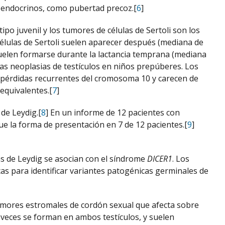
s endocrinos, como pubertad precoz.[
6
]
ipo juvenil y los tumores de células de Sertoli son los
élulas de Sertoli suelen aparecer después (mediana de
 suelen formarse durante la lactancia temprana (mediana
as neoplasias de testículos en niños prepúberes. Los
an pérdidas recurrentes del cromosoma 10 y carecen de
equivalentes.[
7
]
de Leydig.[
8
] En un informe de 12 pacientes con
ue la forma de presentación en 7 de 12 pacientes.[
9
]
as de Leydig se asocian con el síndrome
DICER1
. Los
s para identificar variantes patogénicas germinales de
 tumores estromales de cordón sexual que afecta sobre
veces se forman en ambos testículos, y suelen