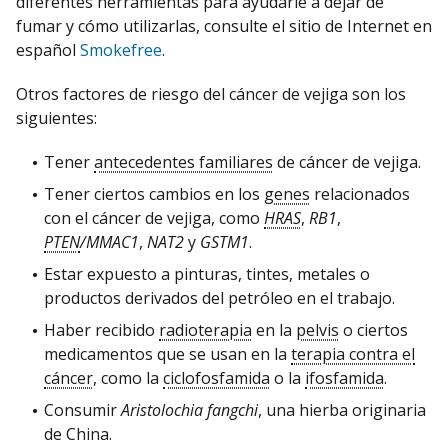
diferentes herramientas para ayudarle a dejar de
fumar y cómo utilizarlas, consulte el sitio de Internet en
español
Smokefree
.
Otros factores de riesgo del cáncer de vejiga son los
siguientes:
Tener
antecedentes familiares
de cáncer de vejiga.
Tener ciertos cambios en los
genes
relacionados
con el cáncer de vejiga, como
HRAS
,
RB1
,
PTEN
/MMAC1
,
NAT2
y
GSTM1
.
Estar expuesto a pinturas, tintes, metales o
productos derivados del petróleo en el trabajo.
Haber recibido
radioterapia
en la
pelvis
o ciertos
medicamentos que se usan en la
terapia contra el
cáncer
, como la
ciclofosfamida
o la
ifosfamida
.
Consumir
Aristolochia fangchi
, una hierba originaria
de China.