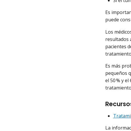
Si el tu
Es importan
puede consu
Los médicos
resultados 
pacientes d
tratamiento
Es más prob
pequeños qu
el 50 % y el
tratamiento 
Recurso
Tratami
La informac