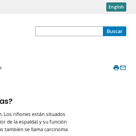
English
Buscar
s
ras?
ón. Los riñones están situados
or de la espalda) y su función
ras también se llama carcinoma