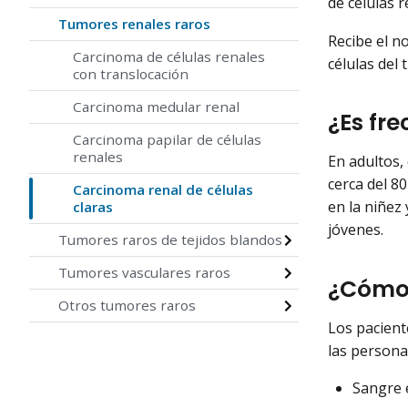
de células 
Tumores renales raros
Recibe el n
Carcinoma de células renales
células del
con translocación
Carcinoma medular renal
¿Es fr
Carcinoma papilar de células
renales
En adultos,
cerca del 8
Carcinoma renal de células
en la niñez 
claras
jóvenes.
Tumores raros de tejidos blandos
Tumores vasculares raros
¿Cómo 
Otros tumores raros
Los pacient
las persona
Sangre 