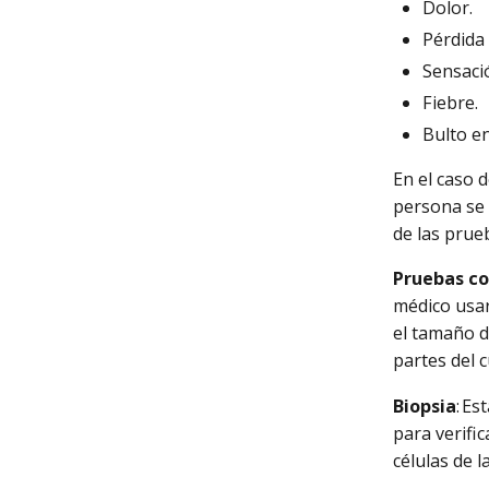
Dolor.
Pérdida
Sensaci
Fiebre.
Bulto e
En el caso 
persona se 
de las prue
Pruebas c
médico usar
el tamaño d
partes del 
Biopsia
: E
para verifi
células de 