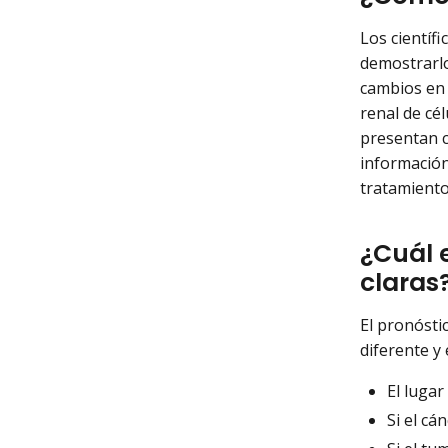
Los científ
demostrarlo
cambios en
renal de cé
presentan 
información
tratamiento
¿Cuál 
claras
El pronósti
diferente y
El luga
Si el cá