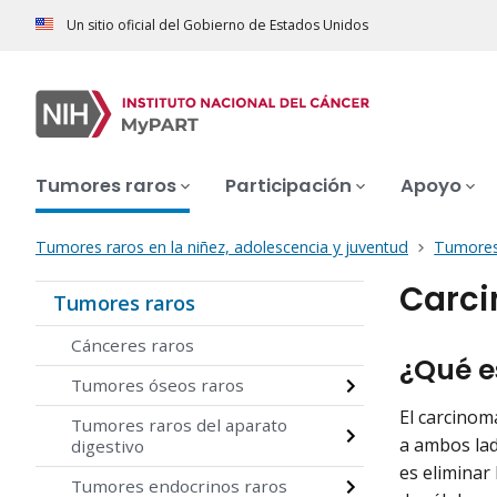
Un sitio oficial del Gobierno de Estados Unidos
Tumores raros
Participación
Apoyo
Tumores raros en la niñez, adolescencia y juventud
Tumores
Carci
Tumores raros
Cánceres raros
¿Qué e
Tumores óseos raros
El carcinom
Tumores raros del aparato
a ambos lad
digestivo
es eliminar
Tumores endocrinos raros