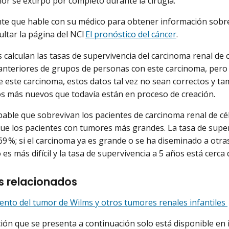
mor se extirpó por completo durante la cirugía.
te que hable con su médico para obtener información sobr
ltar la página del NCI
El pronóstico del cáncer
.
 calculan las tasas de supervivencia del carcinoma renal de c
anteriores de grupos de personas con este carcinoma, pero
e este carcinoma, estos datos tal vez no sean correctos y t
s más nuevos que todavía están en proceso de creación.
able que sobrevivan los pacientes de carcinoma renal de cé
e los pacientes con tumores más grandes. La tasa de superv
 69 %; si el carcinoma ya es grande o se ha diseminado a otra
es más difícil y la tasa de supervivencia a 5 años está cerca
s relacionados
ento del tumor de Wilms y otros tumores renales infantiles
ión que se presenta a continuación solo está disponible en 