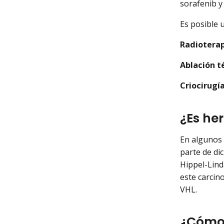
sorafenib 
Es posible 
Radiotera
Ablación t
Criocirugí
¿Es he
En algunos 
parte de di
Hippel-Lind
este carcin
VHL.
¿Cómo 