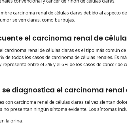
renales convencional y cáncer de riñón de células claras.
ombre carcinoma renal de células claras debido al aspecto de
 tumor se ven claras, como burbujas.
ecuente el carcinoma renal de célul
 el carcinoma renal de células claras es el tipo más común d
0 % de todos los casos de carcinoma de células renales. Es m
y representa entre el 2 % y el 6 % de los casos de cáncer de c
se diagnostica el carcinoma renal 
es con carcinoma renal de células claras tal vez sientan dolo
s no presentan ningún síntoma evidente. Los síntomas inclu
en la orina.