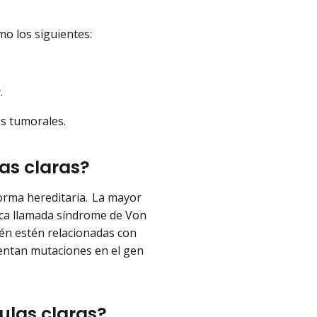
mo los siguientes:
r.
las tumorales.
las claras?
forma hereditaria. La mayor
ica llamada síndrome de Von
ién estén relacionadas con
entan mutaciones en el gen
ulas claras?