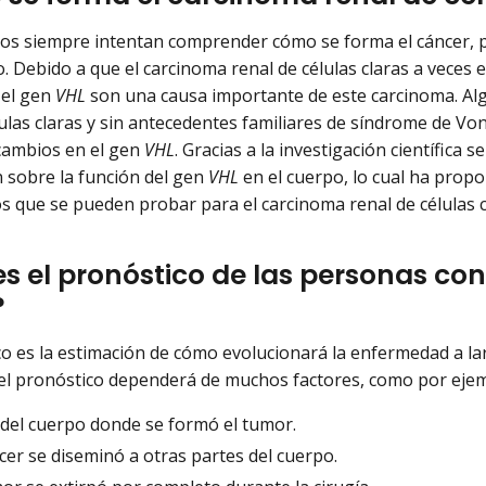
icos siempre intentan comprender cómo se forma el cáncer, pe
. Debido a que el carcinoma renal de células claras a veces e
 el gen
VHL
son una causa importante de este carcinoma. A
lulas claras y sin antecedentes familiares de síndrome de V
cambios en el gen
VHL
. Gracias a la investigación científica
 sobre la función del gen
VHL
en el cuerpo, lo cual ha prop
s que se pueden probar para el carcinoma renal de células c
es el pronóstico de las personas co
?
co es la estimación de cómo evolucionará la enfermedad a l
 el pronóstico dependerá de muchos factores, como por ejem
r del cuerpo donde se formó el tumor.
ncer se diseminó a otras partes del cuerpo.