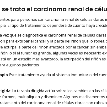
se trata el carcinoma renal de célu
entos para personas con carcinoma renal de células claras inc
ia. El tipo de tratamiento dependerá de cuánto haya crecido
na vez que se diagnostica el carcinoma renal de células claras
n para extirpar el cáncer y la parte del riñón que lo rodea. 
 extirpa la parte del riñón afectada por el cáncer; sin embar
iñón, o si el tumor es grande, algunas veces es necesario exti
stá en un estadio más avanzado, la extirpación del riñón es 
ara algunos pacientes.
apia
: Este tratamiento ayuda al sistema inmunitario del cuer
.
rigida
: La terapia dirigida actúa sobre los cambios en las c
e formen, multipliquen y diseminen. Algunos medicamentos d
ratamiento del carcinoma renal de células claras son cabozant