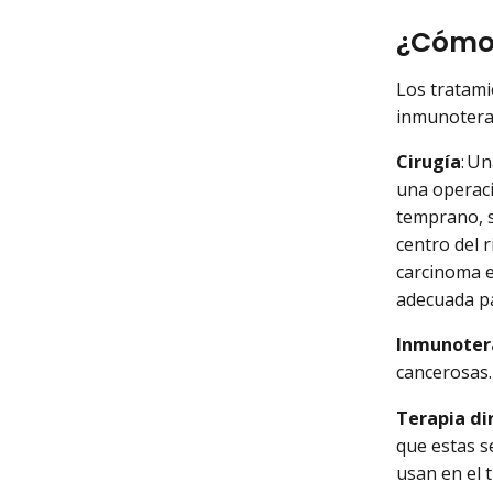
¿Cómo 
Los tratami
inmunoterap
Cirugía
: U
una operació
temprano, se
centro del r
carcinoma e
adecuada p
Inmunoter
cancerosas
Terapia di
que estas s
usan en el t