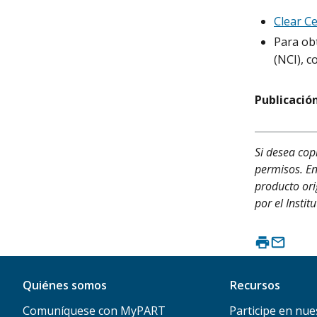
Clear Ce
Para obt
(NCI), c
Publicación
Si desea cop
permisos. En
producto ori
por el Instit
Quiénes somos
Recursos
Comuníquese con MyPART
Participe en nue