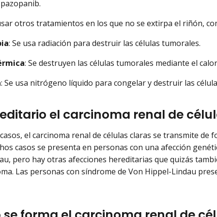
y pazopanib.
usar otros tratamientos en los que no se extirpa el riñón, co
pia
: Se usa radiación para destruir las células tumorales.
érmica
: Se destruyen las células tumorales mediante el calo
a
: Se usa nitrógeno líquido para congelar y destruir las célu
reditario el carcinoma renal de célu
casos, el carcinoma renal de células claras se transmite de 
chos casos se presenta en personas con una afección genét
au, pero hay otras afecciones hereditarias que quizás tamb
oma. Las personas con síndrome de Von Hippel-Lindau pres
se forma el carcinoma renal de cél